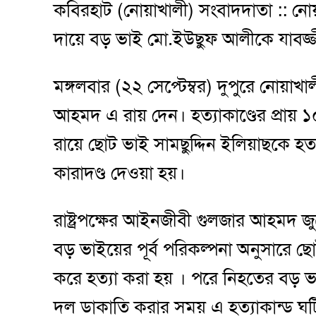
কবিরহাট (নোয়াখালী) সংবাদদাতা :: ন
দায়ে বড় ভাই মো.ইউছুফ আলীকে যাবজ্
মঙ্গলবার (২২ সেপ্টেম্বর) দুপুরে নোয়
আহমদ এ রায় দেন। হত্যাকাণ্ডের প্রায়
রায়ে ছোট ভাই সামছুদ্দিন ইলিয়াছকে হ
কারাদণ্ড দেওয়া হয়।
রাষ্ট্রপক্ষের আইনজীবী গুলজার আহমদ জ
বড় ভাইয়ের পূর্ব পরিকল্পনা অনুসারে ছোট
করে হত্যা করা হয় । পরে নিহতের বড় 
দল ডাকাতি করার সময় এ হত্যাকান্ড ঘ