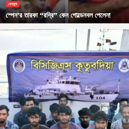
খেলাধূলা
স্পেন’র তারকা “রদ্রি” কেন গোল্ডেনবল পেলেন!