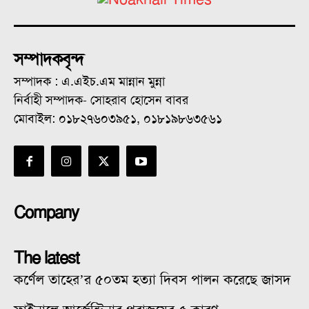
সম্পাদকবৃন্দ
সম্পাদক : এ.এইচ.এম মান্নান মুন্না
নির্বাহী সম্পাদক- সোহরাব হোসেন বাবর
মোবাইল: ০১৮২৭৬০৩৯৫১, ০১৮১৯৮৬৩৫৬১
Company
The latest
কর্ণেল তাহের’র ৫০তম হত্যা দিবস পালন করেছে জাসদ