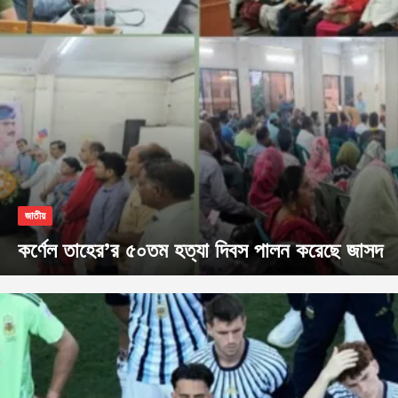
জাতীয়
কর্ণেল তাহের’র ৫০তম হত্যা দিবস পালন করেছে জাসদ