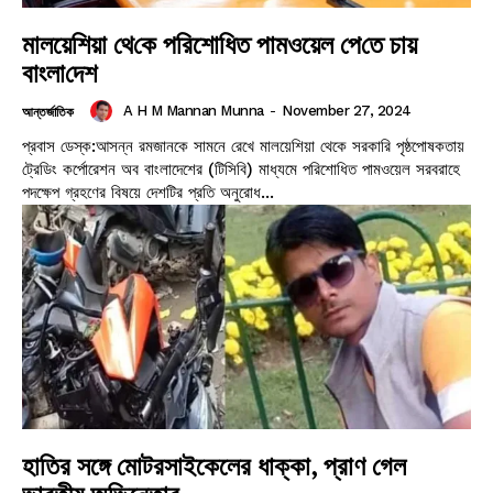
মালয়েশিয়া থে‌কে পরিশোধিত পামওয়েল পে‌তে চায়
বাংলা‌দেশ
A H M Mannan Munna
-
November 27, 2024
আন্তর্জাতিক
প্রবাস ডেস্ক:আসন্ন রমজানকে সামনে রেখে মালয়েশিয়া থেকে সরকারি পৃষ্ঠপোষকতায়
ট্রেডিং কর্পোরেশন অব বাংলাদেশের (টিসিবি) মাধ্যমে পরিশোধিত পামওয়েল সরবরাহে
পদক্ষেপ গ্রহণের বিষয়ে দেশটির প্রতি অনুরোধ...
হাতির সঙ্গে মোটরসাইকেলের ধাক্কা, প্রাণ গেল