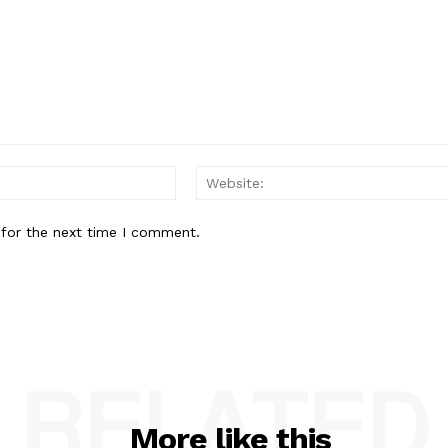
Email:*
 for the next time I comment.
RELATED
More like this