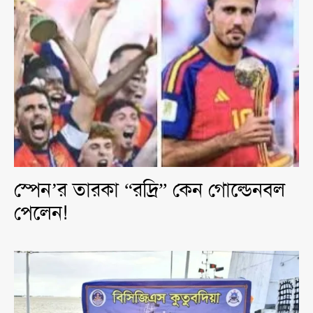
স্পেন’র তারকা “রদ্রি” কেন গোল্ডেনবল
পেলেন!