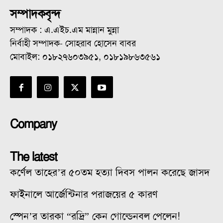
সম্পাদকবৃন্দ
সম্পাদক : এ.এইচ.এম মান্নান মুন্না
নির্বাহী সম্পাদক- সোহরাব হোসেন বাবর
মোবাইল: ০১৮২৭৬০৩৯৫১, ০১৮১৯৮৬৩৫৬১
Company
The latest
কর্ণেল তাহের’র ৫০তম হত্যা দিবস পালন করেছে জাসদ
ফাইনালে আর্জেন্টিনার পরাজয়ের ৫ কারণ
স্পেন’র তারকা “রদ্রি” কেন গোল্ডেনবল পেলেন!