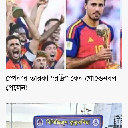
স্পেন’র তারকা “রদ্রি” কেন গোল্ডেনবল
পেলেন!