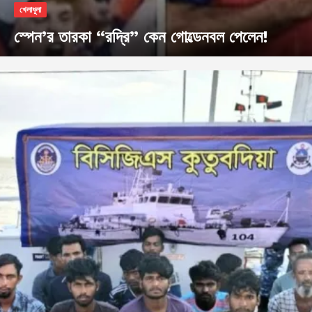
খেলাধূলা
স্পেন’র তারকা “রদ্রি” কেন গোল্ডেনবল পেলেন!