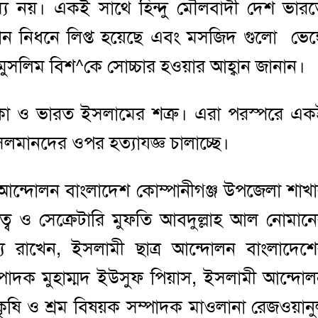
্য নয়। একই সাথে হিন্দু মৌলবাদী দেশ ভার
 নিধনে লিপ্ত হয়েছে এবং মসজিদ গুলো ভেঙ্
ে মুসলিম বিশ^কে সোচ্চার হওয়ার আহ্বান জানান।
 ও ভারত ইসলামের শত্রু। এরা পরস্পরে এ
 মুসলমানদের ওপর হত্যাযজ্ঞ চালাচ্ছে।
আন্দোলন বাংলাদেশ কোম্পানীগঞ্জ উপজেলা শাখ
ে ও সেক্রেটারি মুফতি আবদুল্লাহ আল নোমান
তব্য রাখেন, ইসলামী ছাত্র আন্দোলন বাংলাদেশ
ম্পাদক মুহাম্মদ ইউসুফ পিয়াস, ইসলামী আন্দো
কৃষি ও শ্রম বিষয়ক সম্পাদক মাওলানা রেজওয়ান