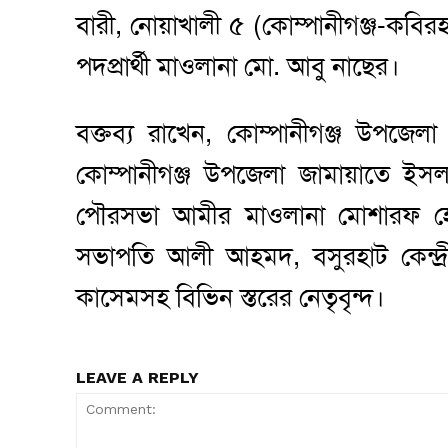
বারী, নোয়াখালী ৫ (কোম্পানীগঞ্জ-কব
পদপ্রার্থী মাওলানা মো. আবু নাছের।
বক্তব্য রাখেন, কোম্পানীগঞ্জ উপজেল
কোম্পানীগঞ্জ উপজেলা জামায়াতে ইসল
পৌরসভা আমীর মাওলানা মোশারফ হোস
সভাপতি আলী আহমদ, বসুরহাট কেন্দ্
কাসেমসহ বিভিন স্তরের নেতৃবৃন্দ।
LEAVE A REPLY