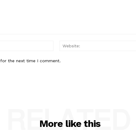
Email:*
 for the next time I comment.
RELATED
More like this