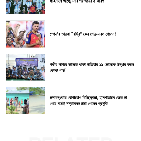
ফাইনালে আর্জেন্টিনার পরাজয়ের ৫ কারণ
স্পেন’র তারকা “রদ্রি” কেন গোল্ডেনবল পেলেন!
গভীর সাগরে ভাসতে থাকা হাতিয়ার ১৯ জেলেকে উদ্ধার করল
কোস্ট গার্ড
জলাবদ্ধতায় যোগাযোগ বিচ্ছিন্নতা, হাসপাতালে যেতে না
পেরে ঘরেই সন্তানসহ মারা গেলেন প্রসূতি