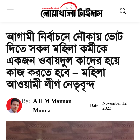
আগামী নির্বাচনে নৌকায় ভোট
দিতে সকল মহিলা কর্মীকে
একজন ওবায়দুল কাদের হয়ে
কাজ করতে হবে – মহিলা
আওয়ামী লীগ নেতৃবৃন্দ
By:
A H M Mannan
November 12,
Date:
2023
Munna