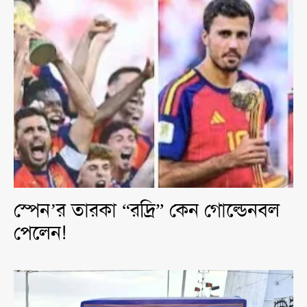
স্পেন’র তারকা “রদ্রি” কেন গোল্ডেনবল
পেলেন!