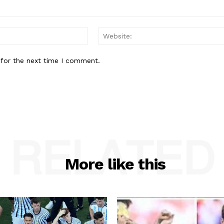
Email:*
 for the next time I comment.
RELATED
More like this