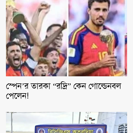
স্পেন’র তারকা “রদ্রি” কেন গোল্ডেনবল
পেলেন!