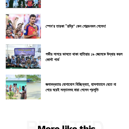
স্পেন’র তারকা “রদ্রি” কেন গোল্ডেনবল পেলেন!
গভীর সাগরে ভাসতে থাকা হাতিয়ার ১৯ জেলেকে উদ্ধার করল
কোস্ট গার্ড
জলাবদ্ধতায় যোগাযোগ বিচ্ছিন্নতা, হাসপাতালে যেতে না
পেরে ঘরেই সন্তানসহ মারা গেলেন প্রসূতি
RELATED
More like this