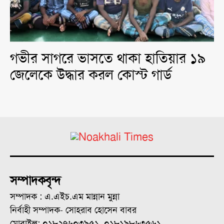
গভীর সাগরে ভাসতে থাকা হাতিয়ার ১৯
জেলেকে উদ্ধার করল কোস্ট গার্ড
সম্পাদকবৃন্দ
সম্পাদক : এ.এইচ.এম মান্নান মুন্না
নির্বাহী সম্পাদক- সোহরাব হোসেন বাবর
মোবাইল: ০১৮২৭৬০৩৯৫১, ০১৮১৯৮৬৩৫৬১