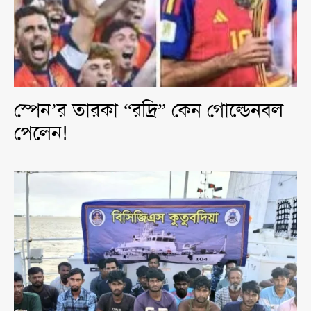
স্পেন’র তারকা “রদ্রি” কেন গোল্ডেনবল
পেলেন!