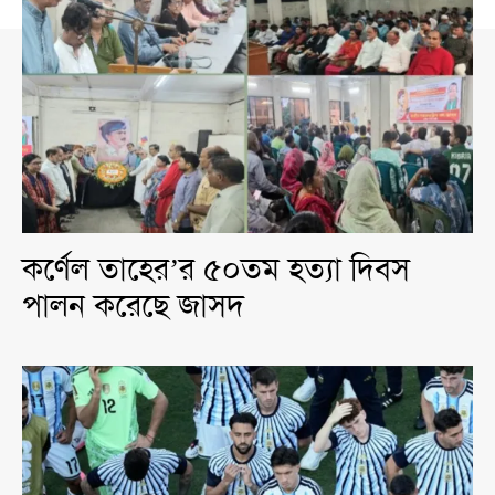
কর্ণেল তাহের’র ৫০তম হত্যা দিবস
পালন করেছে জাসদ