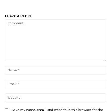
LEAVE A REPLY
Comment:
N
Em
W
Save my name, email, and website in this browser for the