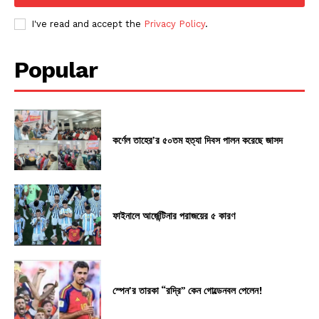
I've read and accept the
Privacy Policy
.
Popular
কর্ণেল তাহের’র ৫০তম হত্যা দিবস পালন করেছে জাসদ
ফাইনালে আর্জেন্টিনার পরাজয়ের ৫ কারণ
স্পেন’র তারকা “রদ্রি” কেন গোল্ডেনবল পেলেন!