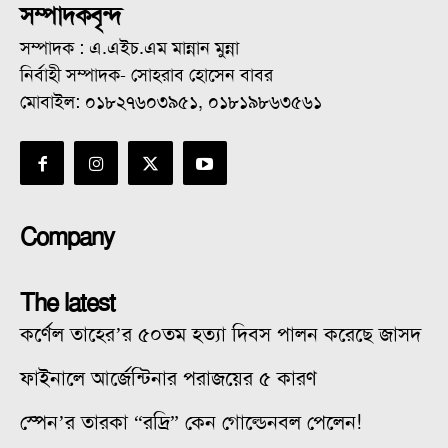
সম্পাদকবৃন্দ
সম্পাদক : এ.এইচ.এম মান্নান মুন্না
নির্বাহী সম্পাদক- সোহরাব হোসেন বাবর
মোবাইল: ০১৮২৭৬০৩৯৫১, ০১৮১৯৮৬৩৫৬১
Company
The latest
কর্ণেল তাহের’র ৫০তম হত্যা দিবস পালন করেছে জাসদ
ফাইনালে আর্জেন্টিনার পরাজয়ের ৫ কারণ
স্পেন’র তারকা “রদ্রি” কেন গোল্ডেনবল পেলেন!