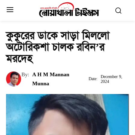
কুকুরের ডাকে সাড়া মিললো
অটোরিকশা চালক রবিন’র
মরদেহ
By:
A H M Mannan
December 9,
Date:
2024
Munna