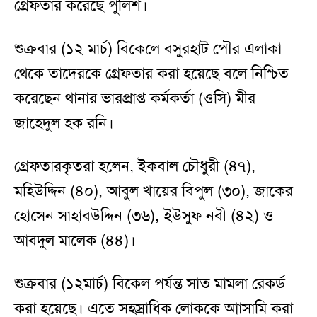
গ্রেফতার করেছে পুলিশ।
শুক্রবার (১২ মার্চ) বিকেলে বসুরহাট পৌর এলাকা
থেকে তাদেরকে গ্রেফতার করা হয়েছে বলে নিশ্চিত
করেছেন থানার ভারপ্রাপ্ত কর্মকর্তা (ওসি) মীর
জাহেদুল হক রনি।
গ্রেফতারকৃতরা হলেন, ইকবাল চৌধুরী (৪৭),
মহিউদ্দিন (৪০), আবুল খায়ের বিপুল (৩০), জাকের
হোসেন সাহাবউদ্দিন (৩৬), ইউসুফ নবী (৪২) ও
আবদুল মালেক (৪৪)।
শুক্রবার (১২মার্চ) বিকেল পর্যন্ত সাত মামলা রেকর্ড
করা হয়েছে। এতে সহস্রাধিক লোককে আাসামি করা