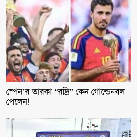
স্পেন’র তারকা “রদ্রি” কেন গোল্ডেনবল
পেলেন!