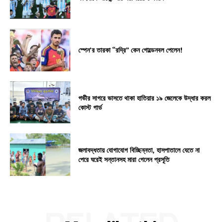
স্পেন’র তারকা “রদ্রি” কেন গোল্ডেনবল পেলেন!
গভীর সাগরে ভাসতে থাকা হাতিয়ার ১৯ জেলেকে উদ্ধার করল
কোস্ট গার্ড
জলাবদ্ধতায় যোগাযোগ বিচ্ছিন্নতা, হাসপাতালে যেতে না
পেরে ঘরেই সন্তানসহ মারা গেলেন প্রসূতি