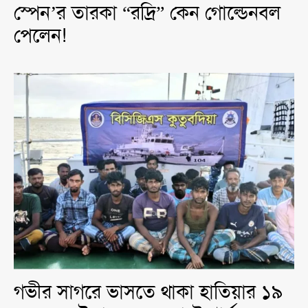
স্পেন’র তারকা “রদ্রি” কেন গোল্ডেনবল
পেলেন!
গভীর সাগরে ভাসতে থাকা হাতিয়ার ১৯