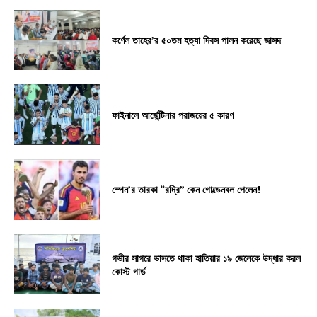
কর্ণেল তাহের’র ৫০তম হত্যা দিবস পালন করেছে জাসদ
ফাইনালে আর্জেন্টিনার পরাজয়ের ৫ কারণ
স্পেন’র তারকা “রদ্রি” কেন গোল্ডেনবল পেলেন!
গভীর সাগরে ভাসতে থাকা হাতিয়ার ১৯ জেলেকে উদ্ধার করল
কোস্ট গার্ড