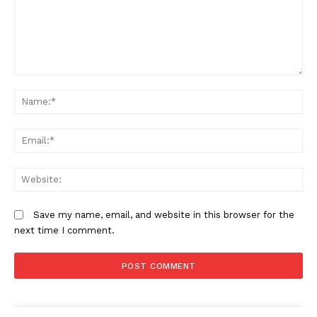
Comment:
N
Em
W
Save my name, email, and website in this browser for the
next time I comment.