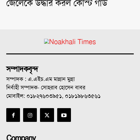
জেলেকে উদ্ধার করল কোস্ট গার্ড
সম্পাদকবৃন্দ
সম্পাদক : এ.এইচ.এম মান্নান মুন্না
নির্বাহী সম্পাদক- সোহরাব হোসেন বাবর
মোবাইল: ০১৮২৭৬০৩৯৫১, ০১৮১৯৮৬৩৫৬১
Company