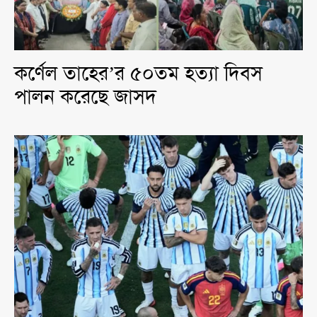
কর্ণেল তাহের’র ৫০তম হত্যা দিবস
পালন করেছে জাসদ