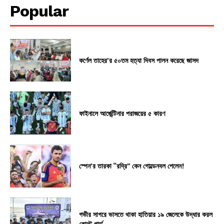
Popular
কর্ণেল তাহের’র ৫০তম হত্যা দিবস পালন করেছে জাসদ
ফাইনালে আর্জেন্টিনার পরাজয়ের ৫ কারণ
স্পেন’র তারকা “রদ্রি” কেন গোল্ডেনবল পেলেন!
গভীর সাগরে ভাসতে থাকা হাতিয়ার ১৯ জেলেকে উদ্ধার করল
কোস্ট গার্ড