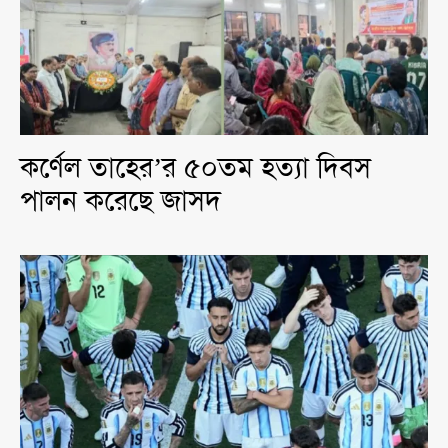
কর্ণেল তাহের’র ৫০তম হত্যা দিবস
পালন করেছে জাসদ