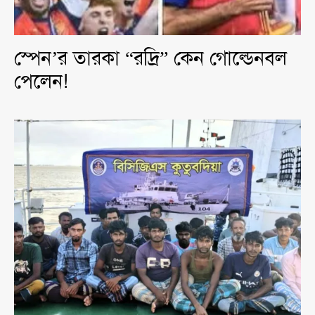
স্পেন’র তারকা “রদ্রি” কেন গোল্ডেনবল
পেলেন!