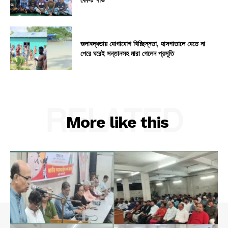
জলাবদ্ধতায় যোগাযোগ বিচ্ছিন্নতা, হাসপাতালে যেতে না
পেরে ঘরেই সন্তানসহ মারা গেলেন প্রসূতি
RELATED
More like this