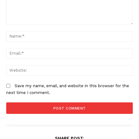
Comment:
N
Em
W
Save my name, email, and website in this browser for the
next time I comment.
SHARE POST: