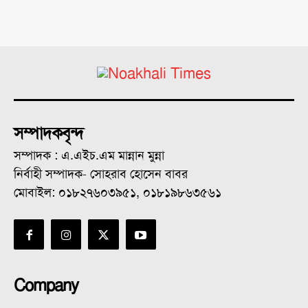
সম্পাদকবৃন্দ
সম্পাদক : এ.এইচ.এম মান্নান মুন্না
নির্বাহী সম্পাদক- সোহরাব হোসেন বাবর
মোবাইল: ০১৮২৭৬০৩৯৫১, ০১৮১৯৮৬৩৫৬১
Company