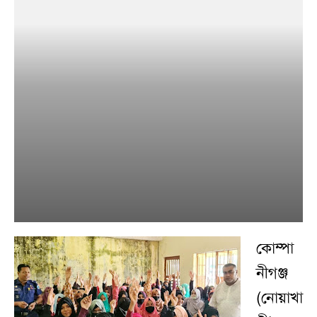
কোম্পা
নীগঞ্জ
(নোয়াখা