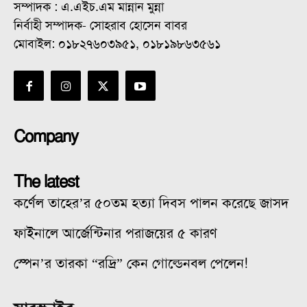
সম্পাদক : এ.এইচ.এম মান্নান মুন্না
নির্বাহী সম্পাদক- সোহরাব হোসেন বাবর
মোবাইল: ০১৮২৭৬০৩৯৫১, ০১৮১৯৮৬৩৫৬১
Company
The latest
কর্ণেল তাহের’র ৫০তম হত্যা দিবস পালন করেছে জাসদ
ফাইনালে আর্জেন্টিনার পরাজয়ের ৫ কারণ
স্পেন’র তারকা “রদ্রি” কেন গোল্ডেনবল পেলেন!