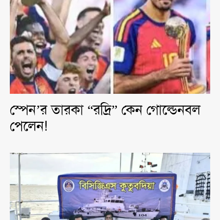
স্পেন’র তারকা “রদ্রি” কেন গোল্ডেনবল
পেলেন!