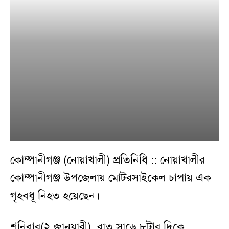
কোম্পানীগঞ্জ (নোয়াখালী) প্রতিনিধি :: নোয়াখালীর
কোম্পানীগঞ্জ উপজেলায় মোটরসাইকেল চাপায় এক
গৃহবধূ নিহত হয়েছেন।
শনিবার(২ জানুয়ারী) রাত সাড়ে ৮টার দিকে