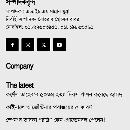
সম্পাদকবৃন্দ
সম্পাদক : এ.এইচ.এম মান্নান মুন্না
নির্বাহী সম্পাদক- সোহরাব হোসেন বাবর
মোবাইল: ০১৮২৭৬০৩৯৫১, ০১৮১৯৮৬৩৫৬১
Company
The latest
কর্ণেল তাহের’র ৫০তম হত্যা দিবস পালন করেছে জাসদ
ফাইনালে আর্জেন্টিনার পরাজয়ের ৫ কারণ
স্পেন’র তারকা “রদ্রি” কেন গোল্ডেনবল পেলেন!