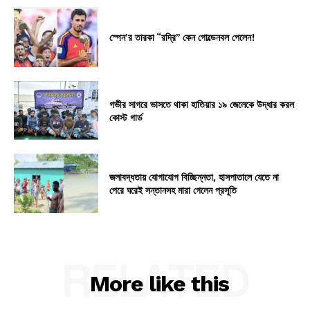
স্পেন’র তারকা “রদ্রি” কেন গোল্ডেনবল পেলেন!
গভীর সাগরে ভাসতে থাকা হাতিয়ার ১৯ জেলেকে উদ্ধার করল
কোস্ট গার্ড
জলাবদ্ধতায় যোগাযোগ বিচ্ছিন্নতা, হাসপাতালে যেতে না
পেরে ঘরেই সন্তানসহ মারা গেলেন প্রসূতি
RELATED
More like this