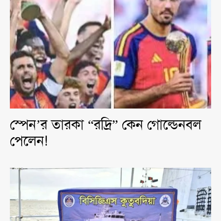
স্পেন’র তারকা “রদ্রি” কেন গোল্ডেনবল
পেলেন!