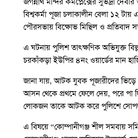
জগন্নাথ মন্দির কমপ্লেক্সের সুভদ্রা দেব
বিশ্বকর্মা পূজা চলাকালীন বেলা ১২ টায
পৌরসভায় বিক্ষোভ মিছিল ও প্রতিবাদ সভ
এ ঘটনায় পুলিশ তাৎক্ষণিক অভিযুক্ত 
চরকাঁকড়া ইউপির ৪নং ওয়ার্ডের মান হাজ
জানা যায়, আটক যুবক পূজারীদের ভিড়ে ক
আসন থেকে প্রথমে ফেলে দেয়, পরে পা 
লোকজন তাকে আটক করে পুলিশে সোপর্
এ বিষয়ে “কোম্পানীগঞ্জ শীল সমবায় স