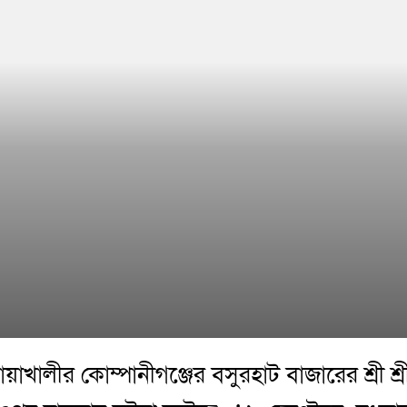
য়াখালীর কোম্পানীগঞ্জের বসুরহাট বাজারের শ্রী শ্র