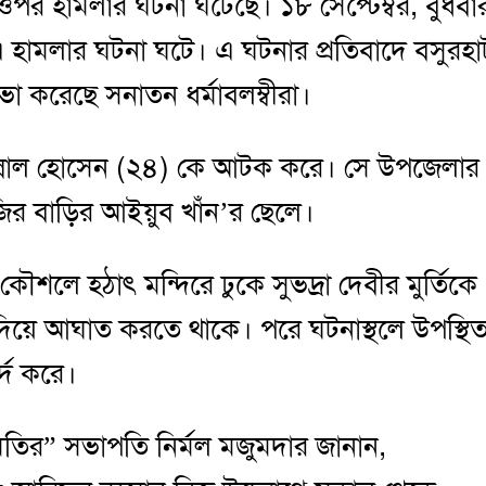
ীর ওপর হামলার ঘটনা ঘটেছে। ১৮ সেপ্টেম্বর, বুধবা
় এ হামলার ঘটনা ঘটে। এ ঘটনার প্রতিবাদে বসুরহা
া করেছে সনাতন ধর্মাবলম্বীরা।
বিল্লাল হোসেন (২৪) কে আটক করে। সে উপজেলার
ির বাড়ির আইয়ুব খাঁন’র ছেলে।
ৌশলে হঠাৎ মন্দিরে ঢুকে সুভদ্রা দেবীর মুর্তিকে
দিয়ে আঘাত করতে থাকে। পরে ঘটনাস্থলে উপস্থি
দ করে।
মিতির” সভাপতি নির্মল মজুমদার জানান,