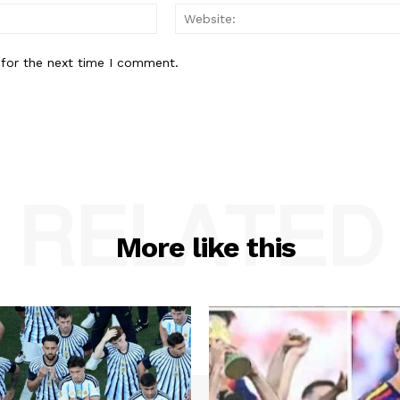
Email:*
 for the next time I comment.
RELATED
More like this