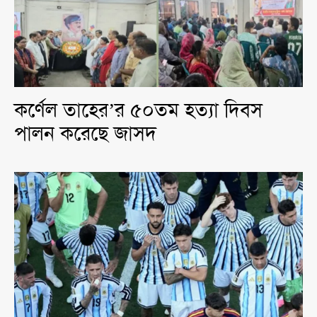
কর্ণেল তাহের’র ৫০তম হত্যা দিবস
পালন করেছে জাসদ