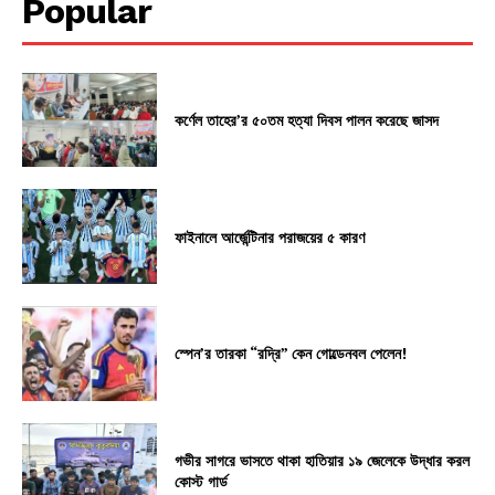
Popular
কর্ণেল তাহের’র ৫০তম হত্যা দিবস পালন করেছে জাসদ
ফাইনালে আর্জেন্টিনার পরাজয়ের ৫ কারণ
স্পেন’র তারকা “রদ্রি” কেন গোল্ডেনবল পেলেন!
গভীর সাগরে ভাসতে থাকা হাতিয়ার ১৯ জেলেকে উদ্ধার করল
কোস্ট গার্ড