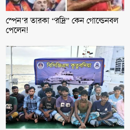
স্পেন’র তারকা “রদ্রি” কেন গোল্ডেনবল
পেলেন!