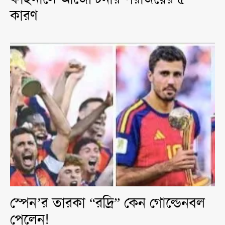
কারণ
স্পেন’র তারকা “রদ্রি” কেন গোল্ডেনবল
পেলেন!