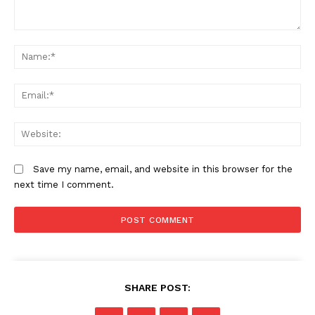
Comment:
N
Em
W
Save my name, email, and website in this browser for the
next time I comment.
SHARE POST: