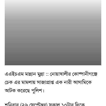
এএইচএম মান্নান মুন্না :: নোয়াখালীর কোম্পানীগঞ্জে
চেক এর মামলায় সাজাপ্রাপ্ত এক নারী আসামিকে
আটক করেছে পুলিশ।
শনিবার (২৬ সেপ্টেম্বর) সকাল ১০টার দিকে