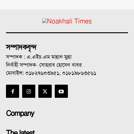
সম্পাদকবৃন্দ
সম্পাদক : এ.এইচ.এম মান্নান মুন্না
নির্বাহী সম্পাদক- সোহরাব হোসেন বাবর
মোবাইল: ০১৮২৭৬০৩৯৫১, ০১৮১৯৮৬৩৫৬১
Company
The latest