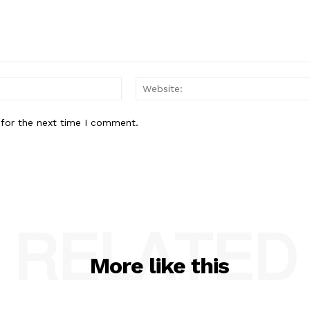
Email:*
 for the next time I comment.
RELATED
More like this