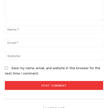
Comment:
N
Em
W
Save my name, email, and website in this browser for the
next time I comment.