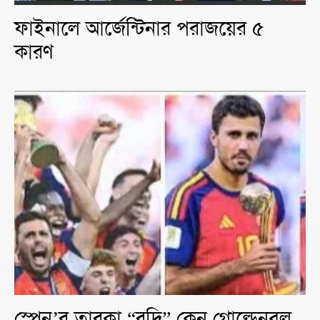
ফাইনালে আর্জেন্টিনার পরাজয়ের ৫
কারণ
স্পেন’র তারকা “রদ্রি” কেন গোল্ডেনবল