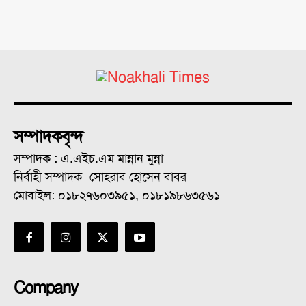
সম্পাদকবৃন্দ
সম্পাদক : এ.এইচ.এম মান্নান মুন্না
নির্বাহী সম্পাদক- সোহরাব হোসেন বাবর
মোবাইল: ০১৮২৭৬০৩৯৫১, ০১৮১৯৮৬৩৫৬১
Company