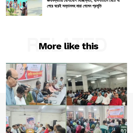
জলাবদ্ধতায় যোগাযোগ বিচ্ছিন্নতা, হাসপাতালে যেতে না
পেরে ঘরেই সন্তানসহ মারা গেলেন প্রসূতি
RELATED
More like this