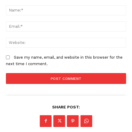
Comment:
N
Em
W
Save my name, email, and website in this browser for the
next time I comment.
SHARE POST: