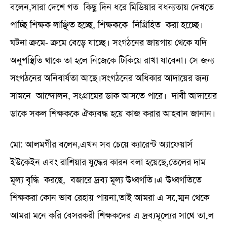
বলেন,সারা দেশে গত কিছু দিন ধরে মিডিয়ার বধন্যতায় দেখতে
পাচ্ছি শিক্ষক লাঞ্ছিত হচ্ছে, শিক্ষককে নিগ্রিহিত করা হচ্ছেে।
ঘটনা ক্রমে- ক্রমে বেড়ে যাচ্ছে। সংগঠনের জায়গায় থেকে যদি
অনুপস্থিতি থাকে তা হলে নিজেকে টিকিয়ে রাখা যাবেনা। সে জন্য
সংগঠনের অনিবার্যতা আছে।সংগঠনের অধিকার আদায়ের জন্য
সামনে আন্দোলন, সংগ্রামের ডাক আসতে পারে। দাবী আদায়ের
ডাকে সকল শিক্ষককে ঐক্যবদ্ধ হয়ে কাজ করার আহবান জানান।
মো: আলমগীর বলেন,এখন সব চেয়ে ক্যারেন্ট অ্যাফেয়ার্স
ইউকেইন এবং রাশিয়ার যুদ্ধের কারন বলা হয়েছে,তেলের দাম
মূল্য বৃদ্ধি করছে, বজারে দ্রব্য মূল্য উধ্বগতি।এ উধ্বগতিতে
শিক্ষকরা কোন ভাব রেহায় পায়না,তাই আমরা এ সম্মে়ন থেকে
আমরা মনে করি বেসরকরী শিক্ষকদের এ দ্রব্যমূল্যের সাথে তা়ল