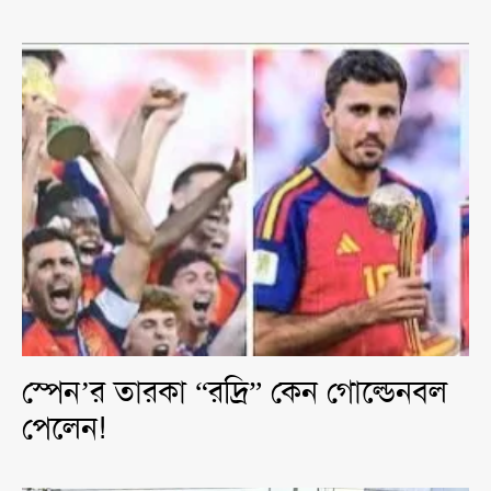
স্পেন’র তারকা “রদ্রি” কেন গোল্ডেনবল
পেলেন!