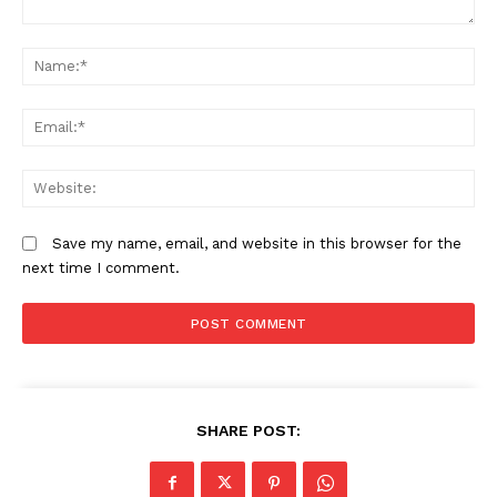
Comment:
N
Em
W
Save my name, email, and website in this browser for the
next time I comment.
SHARE POST: