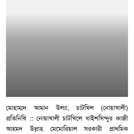
মোহাম্মদ আমান উল্যা, চাটখিল (নোয়াখালী)
প্রতিনিধি :: নোয়াখালী চাটখিলে বাইশসিন্দুর কাজী
আহমদ উল্লাহ মেমোরিয়াল সরকারী প্রাথমিক