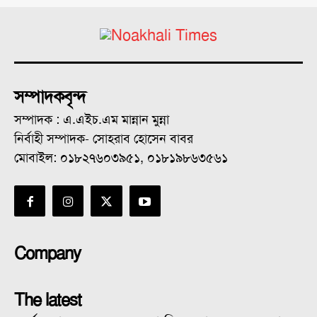
সম্পাদকবৃন্দ
সম্পাদক : এ.এইচ.এম মান্নান মুন্না
নির্বাহী সম্পাদক- সোহরাব হোসেন বাবর
মোবাইল: ০১৮২৭৬০৩৯৫১, ০১৮১৯৮৬৩৫৬১
Company
The latest