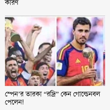
কারণ
স্পেন’র তারকা “রদ্রি” কেন গোল্ডেনবল
পেলেন!