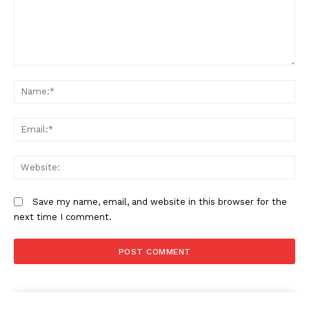
Comment:
N
Em
W
Save my name, email, and website in this browser for the
next time I comment.