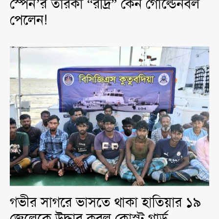
স্পেন’র তারকা “রদ্রি” কেন গোল্ডেনবল
পেলেন!
গভীর সাগরে ভাসতে থাকা হাতিয়ার ১৯
জেলেকে উদ্ধার করল কোস্ট গার্ড