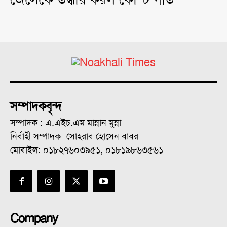
সম্পাদকবৃন্দ
সম্পাদক : এ.এইচ.এম মান্নান মুন্না
নির্বাহী সম্পাদক- সোহরাব হোসেন বাবর
মোবাইল: ০১৮২৭৬০৩৯৫১, ০১৮১৯৮৬৩৫৬১
Company