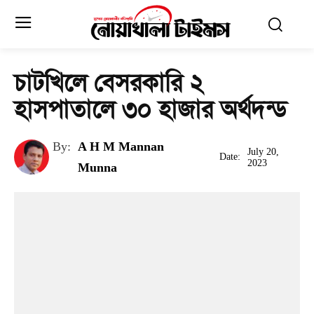
চাটখিলে বেসরকারি ২
হাসপাতালে ৩০ হাজার অর্থদন্ড
By:
A H M Mannan
July 20,
Date:
2023
Munna