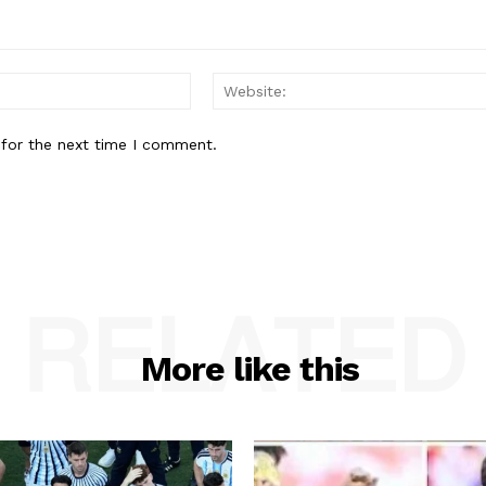
Email:*
 for the next time I comment.
RELATED
More like this