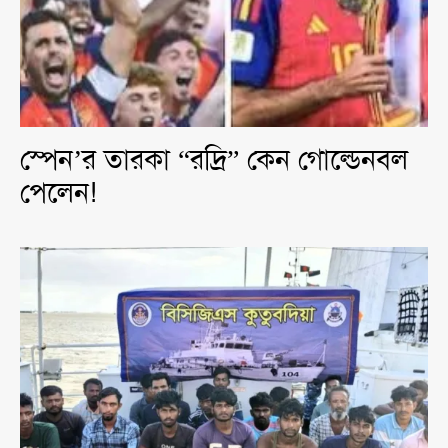
স্পেন’র তারকা “রদ্রি” কেন গোল্ডেনবল
পেলেন!