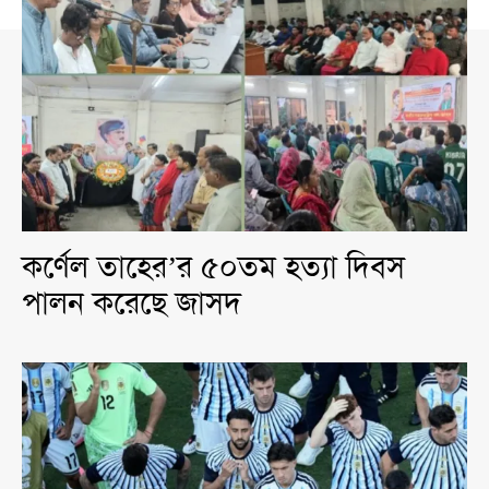
কর্ণেল তাহের’র ৫০তম হত্যা দিবস
পালন করেছে জাসদ