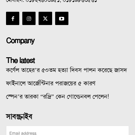
মোবাইল: ০১৮২৭৬০৩৯৫১, ০১৮১৯৮৬৩৫৬১
Company
The latest
কর্ণেল তাহের’র ৫০তম হত্যা দিবস পালন করেছে জাসদ
ফাইনালে আর্জেন্টিনার পরাজয়ের ৫ কারণ
স্পেন’র তারকা “রদ্রি” কেন গোল্ডেনবল পেলেন!
সাবস্ক্রাইব