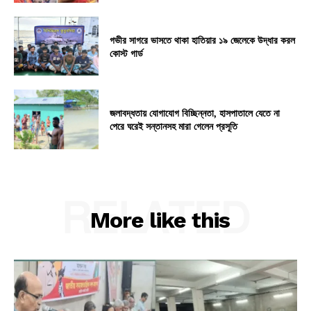
গভীর সাগরে ভাসতে থাকা হাতিয়ার ১৯ জেলেকে উদ্ধার করল
কোস্ট গার্ড
জলাবদ্ধতায় যোগাযোগ বিচ্ছিন্নতা, হাসপাতালে যেতে না
পেরে ঘরেই সন্তানসহ মারা গেলেন প্রসূতি
RELATED
More like this