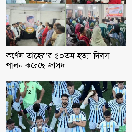
কর্ণেল তাহের’র ৫০তম হত্যা দিবস
পালন করেছে জাসদ