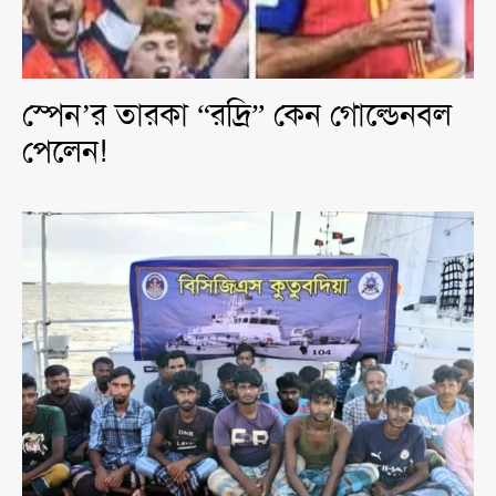
স্পেন’র তারকা “রদ্রি” কেন গোল্ডেনবল
পেলেন!