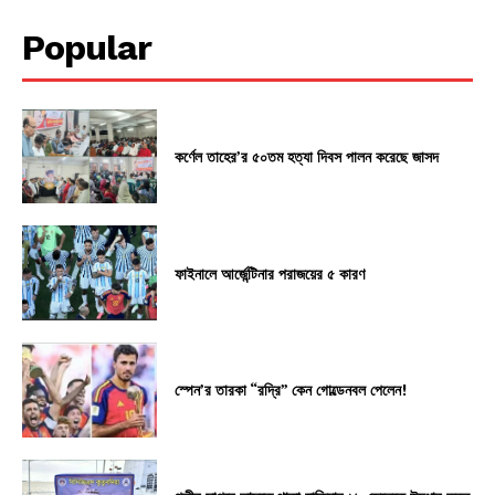
Popular
কর্ণেল তাহের’র ৫০তম হত্যা দিবস পালন করেছে জাসদ
ফাইনালে আর্জেন্টিনার পরাজয়ের ৫ কারণ
স্পেন’র তারকা “রদ্রি” কেন গোল্ডেনবল পেলেন!