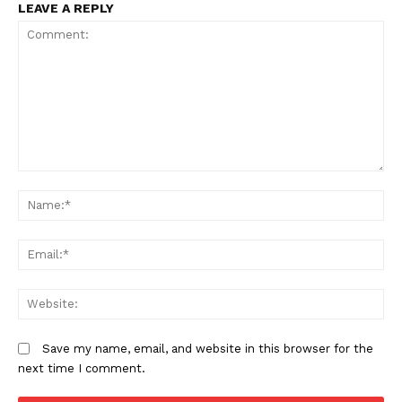
LEAVE A REPLY
Comment:
N
Em
W
Save my name, email, and website in this browser for the
next time I comment.