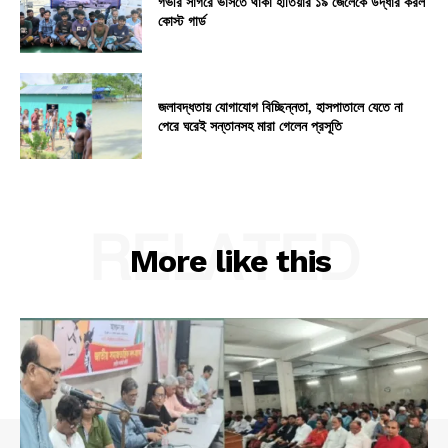
গভীর সাগরে ভাসতে থাকা হাতিয়ার ১৯ জেলেকে উদ্ধার করল
কোস্ট গার্ড
জলাবদ্ধতায় যোগাযোগ বিচ্ছিন্নতা, হাসপাতালে যেতে না
পেরে ঘরেই সন্তানসহ মারা গেলেন প্রসূতি
RELATED
More like this