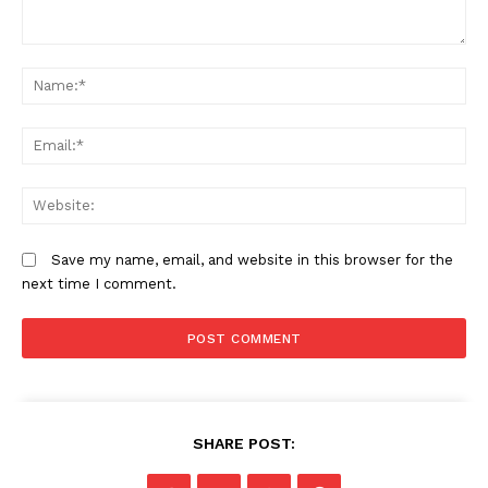
Comment:
N
Em
W
Save my name, email, and website in this browser for the
next time I comment.
SHARE POST: