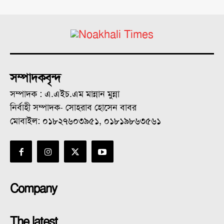
সম্পাদকবৃন্দ
সম্পাদক : এ.এইচ.এম মান্নান মুন্না
নির্বাহী সম্পাদক- সোহরাব হোসেন বাবর
মোবাইল: ০১৮২৭৬০৩৯৫১, ০১৮১৯৮৬৩৫৬১
Company
The latest