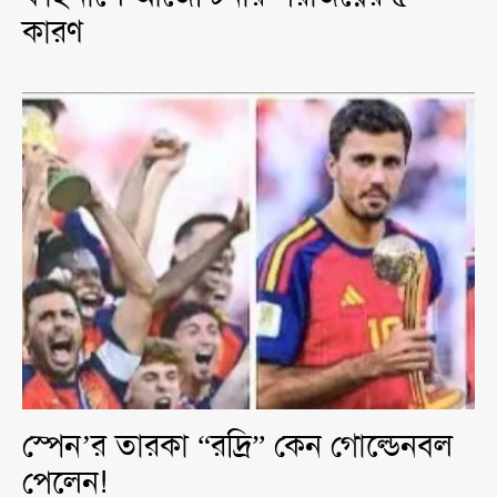
কারণ
স্পেন’র তারকা “রদ্রি” কেন গোল্ডেনবল
পেলেন!