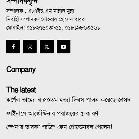
সম্পাদকবৃন্দ
সম্পাদক : এ.এইচ.এম মান্নান মুন্না
নির্বাহী সম্পাদক- সোহরাব হোসেন বাবর
মোবাইল: ০১৮২৭৬০৩৯৫১, ০১৮১৯৮৬৩৫৬১
Company
The latest
কর্ণেল তাহের’র ৫০তম হত্যা দিবস পালন করেছে জাসদ
ফাইনালে আর্জেন্টিনার পরাজয়ের ৫ কারণ
স্পেন’র তারকা “রদ্রি” কেন গোল্ডেনবল পেলেন!