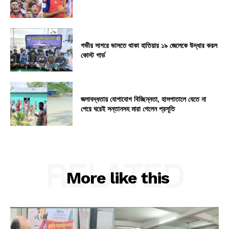
গভীর সাগরে ভাসতে থাকা হাতিয়ার ১৯ জেলেকে উদ্ধার করল
কোস্ট গার্ড
জলাবদ্ধতায় যোগাযোগ বিচ্ছিন্নতা, হাসপাতালে যেতে না
পেরে ঘরেই সন্তানসহ মারা গেলেন প্রসূতি
RELATED
More like this