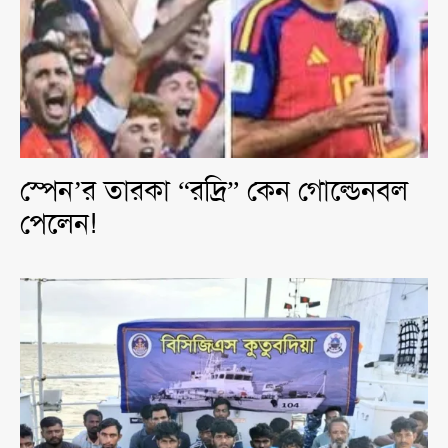
স্পেন’র তারকা “রদ্রি” কেন গোল্ডেনবল
পেলেন!