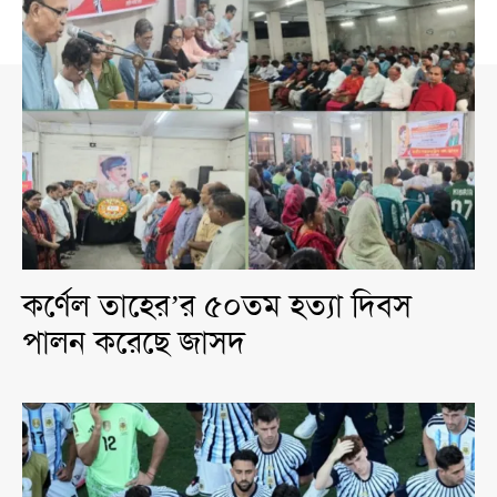
কর্ণেল তাহের’র ৫০তম হত্যা দিবস
পালন করেছে জাসদ