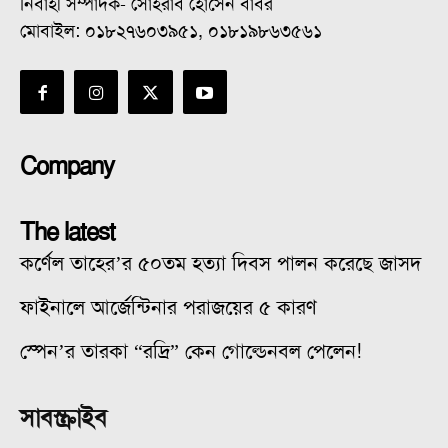
নির্বাহী সম্পাদক- সোহরাব হোসেন বাবর
মোবাইল: ০১৮২৭৬০৩৯৫১, ০১৮১৯৮৬৩৫৬১
Company
The latest
কর্ণেল তাহের’র ৫০তম হত্যা দিবস পালন করেছে জাসদ
ফাইনালে আর্জেন্টিনার পরাজয়ের ৫ কারণ
স্পেন’র তারকা “রদ্রি” কেন গোল্ডেনবল পেলেন!
সাবস্ক্রাইব