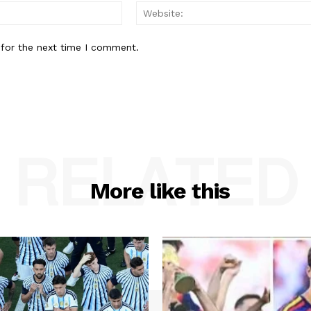
Email:*
 for the next time I comment.
RELATED
More like this