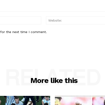
Email:*
 for the next time I comment.
RELATED
More like this