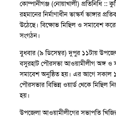
কোম্পানীগঞ্জ (নোয়াখালী) প্রতিনিধি :: কুষ
রহমানের নির্মাণাধীন ভাস্কর্য ভাঙ্গার প্
উঠেছে। বিক্ষোভ মিছিল ও সমাবেশ কর
সংগঠন।
বুধবার (৯ ডিসেম্বর) দুপুর ১১টায় উ
বসুরহাট পৌরসভা আওয়ামীলীগ অঙ্গ ও 
সমাবেশ অনুষ্ঠিত হয়। এর আগে সকাল ১
পৌরসভার বিভিন্ন ওয়ার্ড থেকে মিছিল নি
হয়।
উপজেলা আওয়ামীলীগের সভাপতি খিজির হ