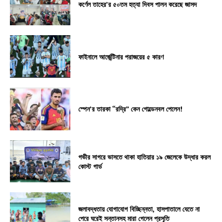
কর্ণেল তাহের’র ৫০তম হত্যা দিবস পালন করেছে জাসদ
ফাইনালে আর্জেন্টিনার পরাজয়ের ৫ কারণ
স্পেন’র তারকা “রদ্রি” কেন গোল্ডেনবল পেলেন!
গভীর সাগরে ভাসতে থাকা হাতিয়ার ১৯ জেলেকে উদ্ধার করল
কোস্ট গার্ড
জলাবদ্ধতায় যোগাযোগ বিচ্ছিন্নতা, হাসপাতালে যেতে না
পেরে ঘরেই সন্তানসহ মারা গেলেন প্রসূতি