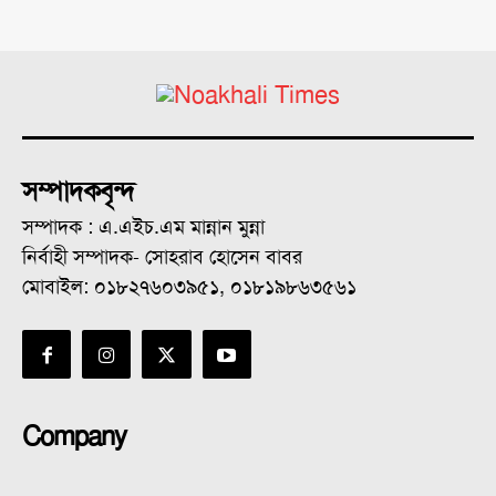
সম্পাদকবৃন্দ
সম্পাদক : এ.এইচ.এম মান্নান মুন্না
নির্বাহী সম্পাদক- সোহরাব হোসেন বাবর
মোবাইল: ০১৮২৭৬০৩৯৫১, ০১৮১৯৮৬৩৫৬১
Company