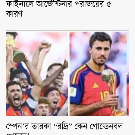
ফাইনালে আর্জেন্টিনার পরাজয়ের ৫
কারণ
স্পেন’র তারকা “রদ্রি” কেন গোল্ডেনবল