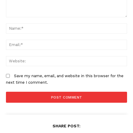
Comment:
N
Em
W
Save my name, email, and website in this browser for the
next time I comment.
SHARE POST: