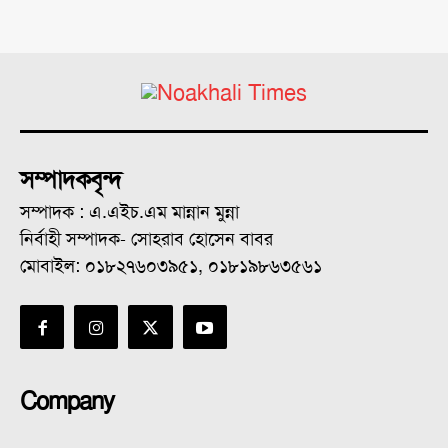
সম্পাদকবৃন্দ
সম্পাদক : এ.এইচ.এম মান্নান মুন্না
নির্বাহী সম্পাদক- সোহরাব হোসেন বাবর
মোবাইল: ০১৮২৭৬০৩৯৫১, ০১৮১৯৮৬৩৫৬১
Company