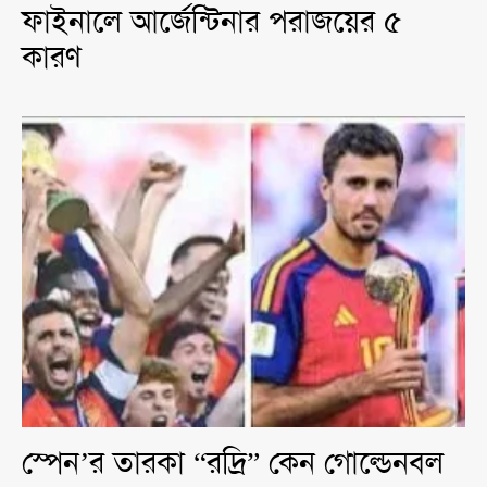
ফাইনালে আর্জেন্টিনার পরাজয়ের ৫
কারণ
স্পেন’র তারকা “রদ্রি” কেন গোল্ডেনবল