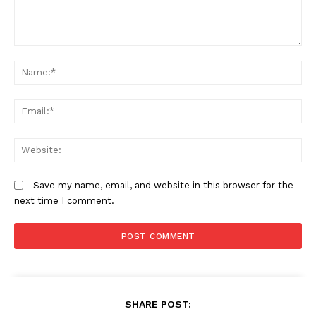
Comment:
N
Em
W
Save my name, email, and website in this browser for the
next time I comment.
SHARE POST: