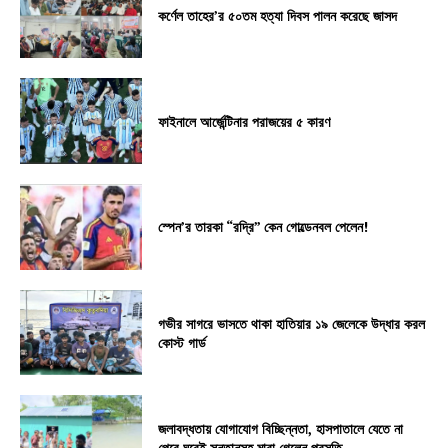
কর্ণেল তাহের’র ৫০তম হত্যা দিবস পালন করেছে জাসদ
ফাইনালে আর্জেন্টিনার পরাজয়ের ৫ কারণ
স্পেন’র তারকা “রদ্রি” কেন গোল্ডেনবল পেলেন!
গভীর সাগরে ভাসতে থাকা হাতিয়ার ১৯ জেলেকে উদ্ধার করল
কোস্ট গার্ড
জলাবদ্ধতায় যোগাযোগ বিচ্ছিন্নতা, হাসপাতালে যেতে না
পেরে ঘরেই সন্তানসহ মারা গেলেন প্রসূতি