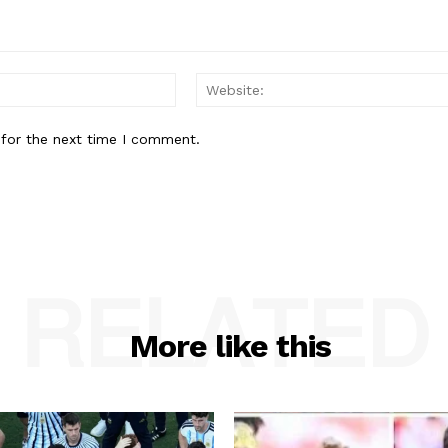
Email:*
 for the next time I comment.
RELATED
More like this