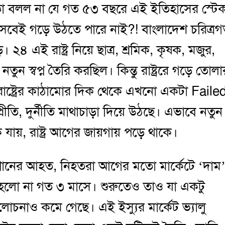
তো বলল না যে গত ৫৩ বছরে এই ইতিহাসের স্টে
 হিসেবেই গড়ে উঠতে পারে নাই?! বাংলাদেশ চরিত্র
। ২৪ এই রাষ্ট্র নিয়ে ছাত্র, শ্রমিক, কৃষক, মজুর,
নতুন স্বপ্ন তৈরি করছিল। কিন্তু রাষ্ট্ররে গড়ে তোলা
েশ রাষ্ট্রের কাঠামোর দিক থেকে এখনো একটা Faile
ীতি, দুর্নীতি মাথাচাড়া দিয়ে উঠছে। এভাবে নতুন
ায়, রাষ্ট্র আগের জায়গায় পড়ে থাকে।
ুত্থানের আহত, নিহতরা আগের মতো মার্কেটে ‘দাম
ট হলো না গত ৩ মাসে। শুরুতেও তাও যা একটু
াও কমে গেছে। এই ইস্যুর মার্কেট ভ্যালু