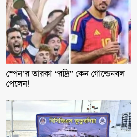
স্পেন’র তারকা “রদ্রি” কেন গোল্ডেনবল
পেলেন!