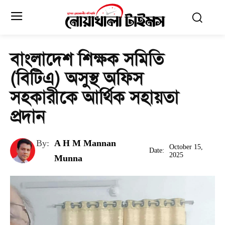
বাংলাদেশ শিক্ষক সমিতি
(বিটিএ) অসুস্থ অফিস
সহকারীকে আর্থিক সহায়তা
প্রদান
By:
A H M Mannan
October 15,
Date:
2025
Munna