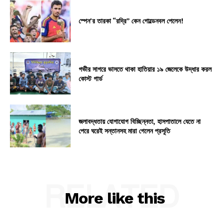
স্পেন’র তারকা “রদ্রি” কেন গোল্ডেনবল পেলেন!
গভীর সাগরে ভাসতে থাকা হাতিয়ার ১৯ জেলেকে উদ্ধার করল
কোস্ট গার্ড
জলাবদ্ধতায় যোগাযোগ বিচ্ছিন্নতা, হাসপাতালে যেতে না
পেরে ঘরেই সন্তানসহ মারা গেলেন প্রসূতি
RELATED
More like this