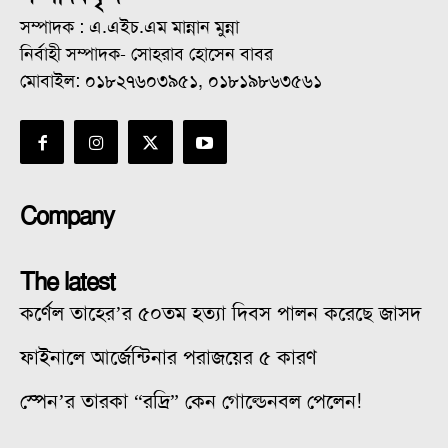
সম্পাদক : এ.এইচ.এম মান্নান মুন্না
নির্বাহী সম্পাদক- সোহরাব হোসেন বাবর
মোবাইল: ০১৮২৭৬০৩৯৫১, ০১৮১৯৮৬৩৫৬১
Company
The latest
কর্ণেল তাহের’র ৫০তম হত্যা দিবস পালন করেছে জাসদ
ফাইনালে আর্জেন্টিনার পরাজয়ের ৫ কারণ
স্পেন’র তারকা “রদ্রি” কেন গোল্ডেনবল পেলেন!