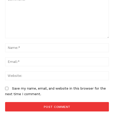
Comment:
N
Em
W
Save my name, email, and website in this browser for the
next time I comment.