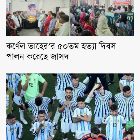
কর্ণেল তাহের’র ৫০তম হত্যা দিবস
পালন করেছে জাসদ