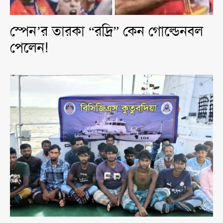
স্পেন’র তারকা “রদ্রি” কেন গোল্ডেনবল
পেলেন!