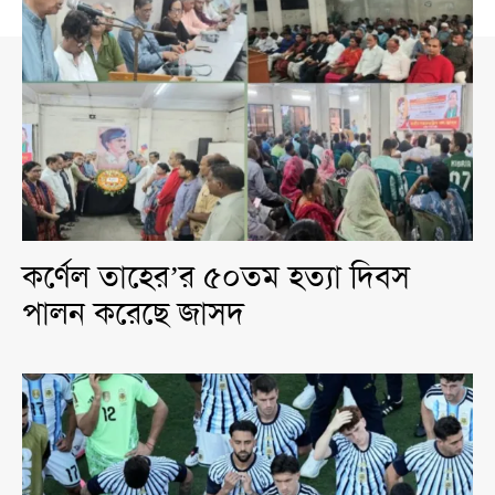
কর্ণেল তাহের’র ৫০তম হত্যা দিবস
পালন করেছে জাসদ