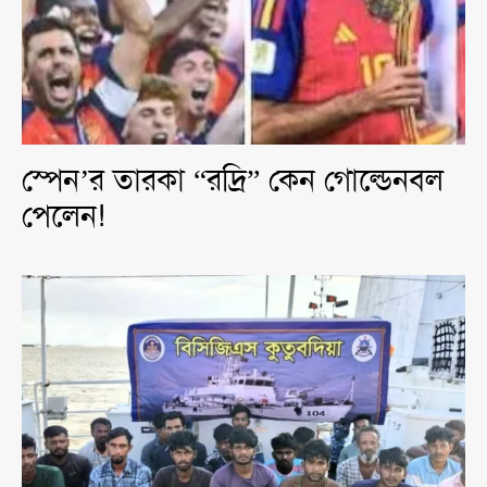
স্পেন’র তারকা “রদ্রি” কেন গোল্ডেনবল
পেলেন!