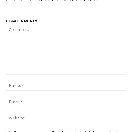
LEAVE A REPLY
Comment:
N
Em
W