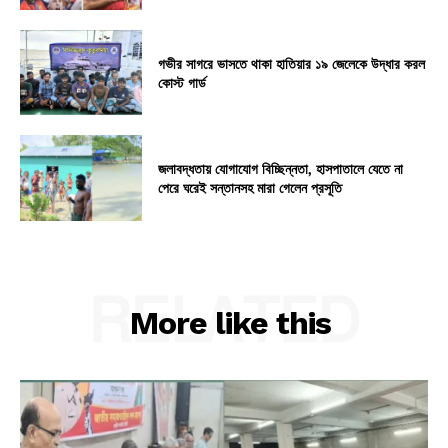
গভীর সাগরে ভাসতে থাকা হাতিয়ার ১৯ জেলেকে উদ্ধার করল
কোস্ট গার্ড
জলাবদ্ধতায় যোগাযোগ বিচ্ছিন্নতা, হাসপাতালে যেতে না
পেরে ঘরেই সন্তানসহ মারা গেলেন প্রসূতি
RELATED
More like this