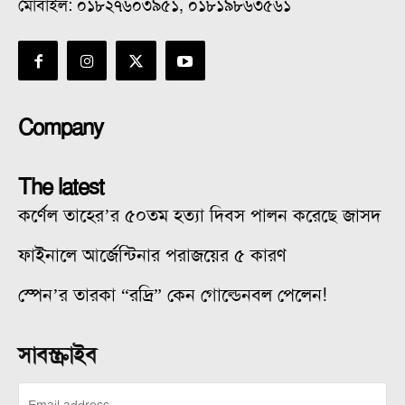
মোবাইল: ০১৮২৭৬০৩৯৫১, ০১৮১৯৮৬৩৫৬১
Company
The latest
কর্ণেল তাহের’র ৫০তম হত্যা দিবস পালন করেছে জাসদ
ফাইনালে আর্জেন্টিনার পরাজয়ের ৫ কারণ
স্পেন’র তারকা “রদ্রি” কেন গোল্ডেনবল পেলেন!
সাবস্ক্রাইব