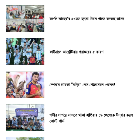
কর্ণেল তাহের’র ৫০তম হত্যা দিবস পালন করেছে জাসদ
ফাইনালে আর্জেন্টিনার পরাজয়ের ৫ কারণ
স্পেন’র তারকা “রদ্রি” কেন গোল্ডেনবল পেলেন!
গভীর সাগরে ভাসতে থাকা হাতিয়ার ১৯ জেলেকে উদ্ধার করল
কোস্ট গার্ড