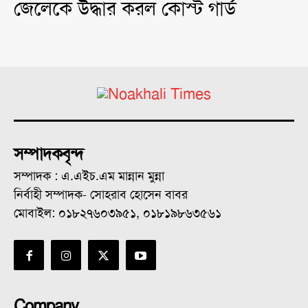
জেলেকে উদ্ধার করল কোস্ট গার্ড
সম্পাদকবৃন্দ
সম্পাদক : এ.এইচ.এম মান্নান মুন্না
নির্বাহী সম্পাদক- সোহরাব হোসেন বাবর
মোবাইল: ০১৮২৭৬০৩৯৫১, ০১৮১৯৮৬৩৫৬১
Company