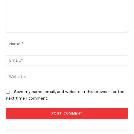
Comment:
N
Em
W
Save my name, email, and website in this browser for the
next time I comment.