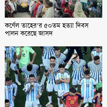
কর্ণেল তাহের’র ৫০তম হত্যা দিবস
পালন করেছে জাসদ