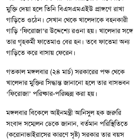
মুক্তি দেয়া হলে তিনি বিএসএমএইউ প্রাঙ্গণে রাখা
গাড়িতে ওঠেন। সেখান থেকে খালেদাকে বহনকারী
গাড়ি ‘ফিরোজা’র উদ্দেশ্যে রওনা হয়। খালেদার সঙ্গে
তার গৃহকর্মী ফাতেমাও বের হন। তবে ফাতেমা অন্য
গাড়িতে করে বাসায় ফেরেন।
গতকাল মঙ্গলবার (২৪ মার্চ) সরকারের পক্ষ থেকে
খালেদার মুক্তির সিদ্ধান্ত জানানো হলে তার বাসভবন
‘ফিরোজা’ পরিষ্কার-পরিচ্ছন্ন করা হয়।
মঙ্গলবার বিকেলে আইনমন্ত্রী আনিসুল হক জরুরি
সংবাদ সম্মেলন ডেকে জানান, বর্তমান পরিস্থিতিতে
(করোনাভাইরাসের কারণে সৃষ্ট) সরকার তার বয়স