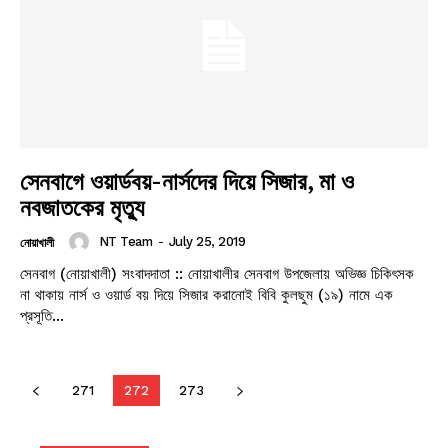
সেনবাগে ওয়ার্ডবয়-নার্সদের দিয়ে সিজার, মা ও
নবজাতকের মৃত্যু
NT Team
-
July 25, 2019
নোয়াখালী
সেনবাগ (নোয়াখালী) সংবাদদাতা :: নোয়াখালীর সেনবাগ উপজেলায় অভিজ্ঞ চিকিৎসক
না থাকায় নার্স ও ওয়ার্ড বয় দিয়ে সিজার করানোই বিবি কুলছুম (১৯) নামে এক
প্রসূতি...
271
272
273