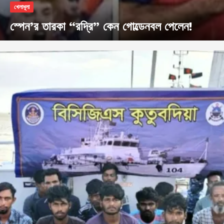
খেলাধূলা
স্পেন’র তারকা “রদ্রি” কেন গোল্ডেনবল পেলেন!