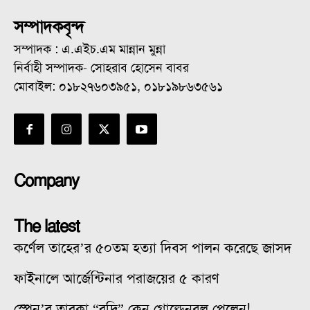
সম্পাদকবৃন্দ
সম্পাদক : এ.এইচ.এম মান্নান মুন্না
নির্বাহী সম্পাদক- সোহরাব হোসেন বাবর
মোবাইল: ০১৮২৭৬০৩৯৫১, ০১৮১৯৮৬৩৫৬১
Company
The latest
কর্ণেল তাহের’র ৫০তম হত্যা দিবস পালন করেছে জাসদ
ফাইনালে আর্জেন্টিনার পরাজয়ের ৫ কারণ
স্পেন’র তারকা “রদ্রি” কেন গোল্ডেনবল পেলেন!