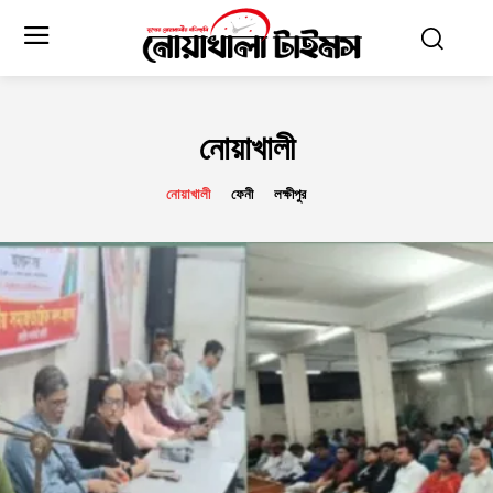
নোয়াখালী
নোয়াখালী
ফেনী
লক্ষীপুর