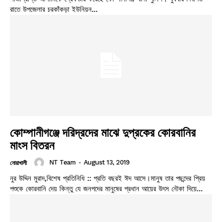
রাতে উপজেলার চরকাঁকড়া ইউনিয়ন...
কোম্পানীগঞ্জে দরিদ্রদের মাঝে দুপ্রকের কোরবানির
মাংস বিতরন
NT Team
-
August 13, 2019
নোয়াখালী
নুর উদ্দিন মুরাদ,বিশেষ প্রতিনিধি :: প্রতি বছরই ঈদ আসে।মানুষ তার পছন্দের প্রিয়
পশুকে কোরবানি দেয় কিন্তু যে জনপদের মানুষের প্রধান আয়ের উৎস নৌকা দিয়ে...