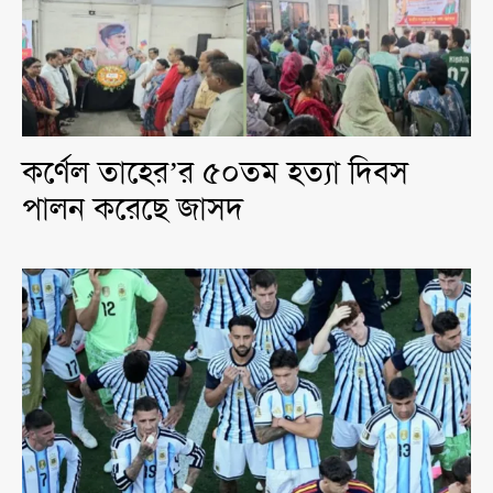
কর্ণেল তাহের’র ৫০তম হত্যা দিবস
পালন করেছে জাসদ