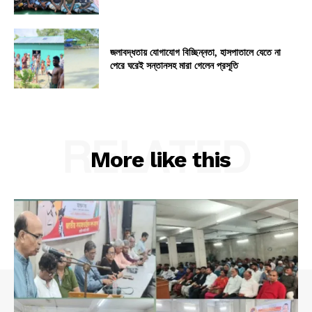
জলাবদ্ধতায় যোগাযোগ বিচ্ছিন্নতা, হাসপাতালে যেতে না
পেরে ঘরেই সন্তানসহ মারা গেলেন প্রসূতি
RELATED
More like this