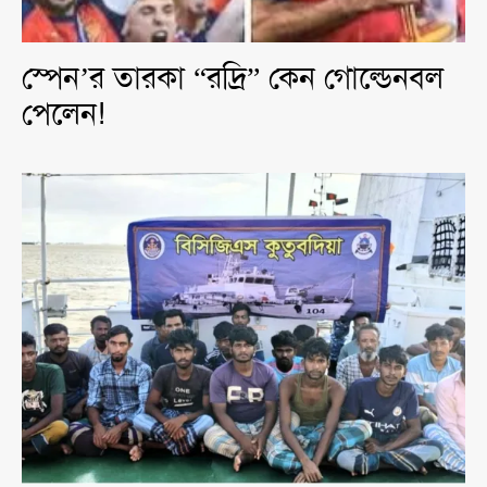
স্পেন’র তারকা “রদ্রি” কেন গোল্ডেনবল
পেলেন!