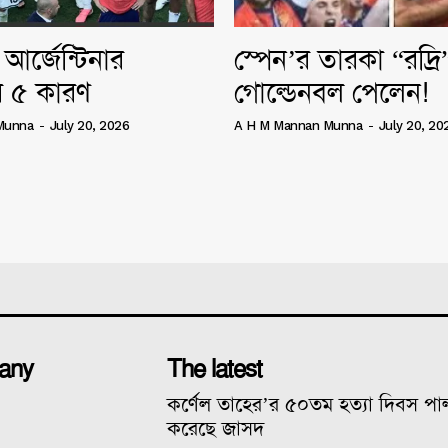
আর্জেন্টিনার
স্পেন’র তারকা “রদ্র
 ৫ কারণ
গোল্ডেনবল পেলেন!
Munna
-
July 20, 2026
A H M Mannan Munna
-
July 20, 20
any
The latest
কর্ণেল তাহের’র ৫০তম হত্যা দিবস প
করেছে জাসদ