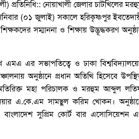
লী) প্রতিনিধি:: নোয়াখালী জেলার চাটখিলের মরহ
নিবার (০১ জুলাই) সকালে হরিকৃষ্ণপুর ইবতেদা
শিক্ষকদের সম্মাননা ও শিক্ষায় উদ্ভূদ্ধকরণ অনুষ্ঠ
েখ এমএ এর সভাপতিত্বে ও ঢাকা বিশ্ববিদ্যালয়
্চালনায় অনুষ্ঠানে প্রধান অতিথি হিসেবে উপস্থ
 অতিরিক্ত মহা পরিচালক ও মরহুম আব্দুল লত
্জিনিয়ার এ.কে.এম সামছুল করিম খোকন। অনুষ্ঠা
, বাংলাদেশ সুপ্রিম কোর্ট বার এসোসিয়েশন 