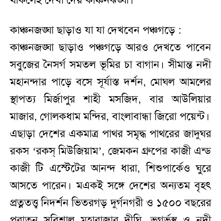
থাকলেই দেখা দেয় কাঞ্চনঝঙ্ঘা।
কাঞ্চনজঙ্ঘা ছাড়াও যা যা দেখবেন পঞ্চগড়ে :
কাঞ্চনজঙ্ঘা ছাড়াও পঞ্চগড়ে আরও দেখতে পাবেন
সবুজের নৈসর্গ সমতল ভূমির চা বাগান। সীমান্ত নদী
মহানন্দার পাড়ে বসে সূর্যাস্ত দর্শন, মোঘল আমলের
স্থাপত্য মির্জাপুর শাহী মসজিদ, বার আউলিয়ার
মাজার, গোলকধাম মন্দির, বাংলাবান্ধা জিরো পয়েন্ট।
এছাড়া দেশের একমাত্র পাথর সমৃদ্ধ পাথরের জাদুঘর
রকস ‘রকস্ মিউজিয়াম’, জেমকন গ্রুপের কাজী এন্ড
কাজী টি এস্টেটের আনন্দ ধারা, শিশুপার্কেও ঘুরে
আসতে পারেন। মএকই সঙ্গে দেশের অন্যতম বৃহৎ
প্রত্নতত্ত্ব নিদর্শন ভিতরগড় দুর্গনগরী ও ১৫০০ বছরের
পুরাতন সুবিশাল মহারাজার দীঘি, ভূগর্ভস্থ ও নদী