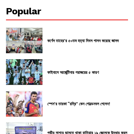
Popular
কর্ণেল তাহের’র ৫০তম হত্যা দিবস পালন করেছে জাসদ
ফাইনালে আর্জেন্টিনার পরাজয়ের ৫ কারণ
স্পেন’র তারকা “রদ্রি” কেন গোল্ডেনবল পেলেন!
গভীর সাগরে ভাসতে থাকা হাতিয়ার ১৯ জেলেকে উদ্ধার করল