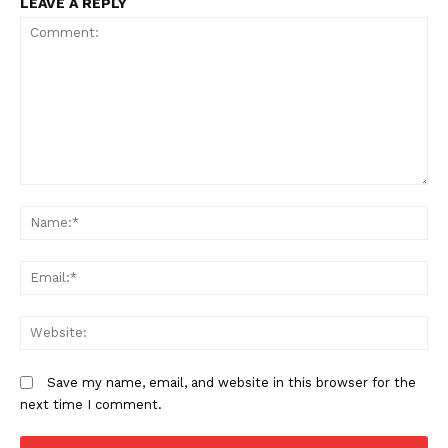
LEAVE A REPLY
Comment:
N
Em
W
Save my name, email, and website in this browser for the
next time I comment.