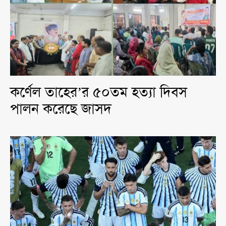
কর্ণেল তাহের’র ৫০তম হত্যা দিবস
পালন করেছে জাসদ