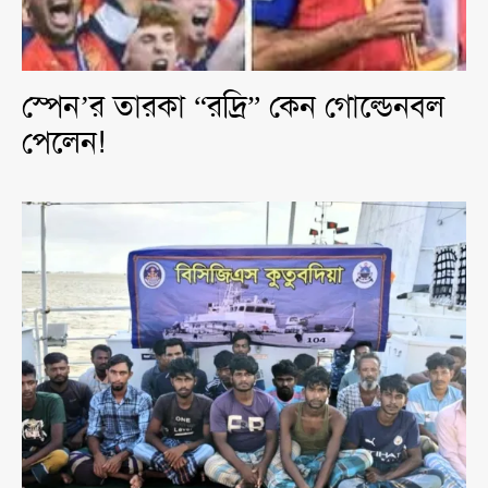
স্পেন’র তারকা “রদ্রি” কেন গোল্ডেনবল
পেলেন!