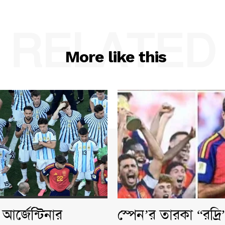
RELATED
More like this
আর্জেন্টিনার
স্পেন’র তারকা “রদ্র