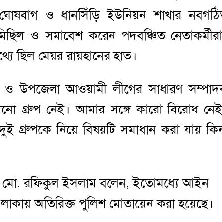
র, ঘোষবাগ ও ধানসিঁড়ি ইউনিয়ন শাখার নবগঠ
ু মিছিল ও সমাবেশ করেন পদবঞ্চিত নেতাকর্মীর
্যে ছিল মেয়র রায়হানের হাত।
র ও উপজেলা আওয়ামী লীগের সাধারণ সম্পা
ো গ্রুপ নেই। আমার সঙ্গে কারো বিরোধ নে
ই গ্রুপকে নিয়ে বিষয়টি সমাধান করা যায় কি
(ওসি) মো. রফিকুল ইসলাম বলেন, ইতোমধ্যে আইন
র এলাকায় অতিরিক্ত পুলিশ মোতায়েন করা হয়েছে।