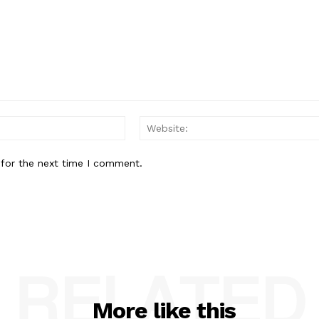
Email:*
 for the next time I comment.
RELATED
More like this