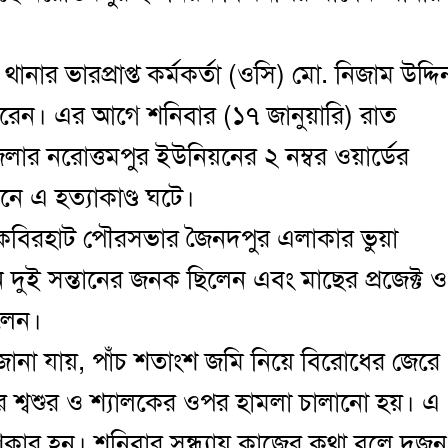
ানার ভারপ্রাপ্ত কর্মকর্তা (ওসি) মো. নিজাম উদ্দি
ত করেন। এর আগে শনিবার (১৭ জানুয়ারি) রাত
র নরোত্তমপুর ইউনিয়নের ২ নম্বর ওয়ার্ডের
ে এ হত্যাকাণ্ড ঘটে।
 কবিরহাট পৌরসভার জৈনদপুর এলাকার ভুয়া
 দুই সন্তানের জনক ছিলেন এবং মাছের প্রজেক্ট ও
িলেন।
 জানা যায়, পাঁচ শতাংশ জমি নিয়ে বিরোধের জেরে
র শ্বশুর ও শ্যালকের ওপর হামলা চালানো হয়। এ
িকার হন। শনিবার সন্ধ্যায় কাজের কথা বলে দুজন