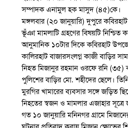
সম্পাদক এনামুল হক মাসুদ (৪৫)কে।
মঙ্গলবার (২০ জানুয়ারি) দুপুরে কবিরহাট থ
ভূঁঞা মামলাটি গ্রহণের বিষয়টি নিশ্চি
আনুমানিক ১০টার দিকে কবিরহাট উপজেলা
কালিরহাট বাজারসংলগ্ন কাজী বাড়ির সামন
নিহত মিজানুর রহমান ওরফে রনি (৩৫)
পুলিশের বাড়ির মো. শহীদের ছেলে। তিনি
মুরগির খামারের ব্যবসার সঙ্গে জড়িত ছ
নিহতের স্বজন ও মামলার এজাহার সূত্রে
গত ১০ জানুয়ারি মনিনগর গ্রামে মিজানে
ঘটনার প্রতিবাদ করায় মিজান ক্ষোভের শ