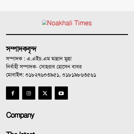
সম্পাদকবৃন্দ
সম্পাদক : এ.এইচ.এম মান্নান মুন্না
নির্বাহী সম্পাদক- সোহরাব হোসেন বাবর
মোবাইল: ০১৮২৭৬০৩৯৫১, ০১৮১৯৮৬৩৫৬১
Company