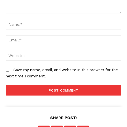
Comment:
N
Em
W
Save my name, email, and website in this browser for the
next time I comment.
SHARE POST: