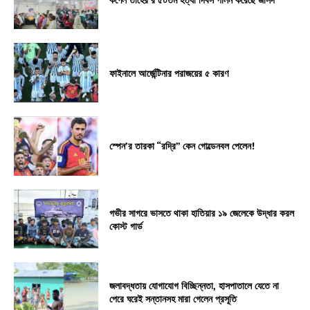
ফাইনালে আর্জেন্টিনার পরাজয়ের ৫ কারণ
স্পেন’র তারকা “রদ্রি” কেন গোল্ডেনবল পেলেন!
গভীর সাগরে ভাসতে থাকা হাতিয়ার ১৯ জেলেকে উদ্ধার করল
কোস্ট গার্ড
জলাবদ্ধতায় যোগাযোগ বিচ্ছিন্নতা, হাসপাতালে যেতে না
পেরে ঘরেই সন্তানসহ মারা গেলেন প্রসূতি