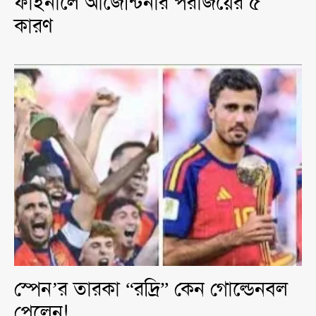
ফাইনালে আর্জেন্টিনার পরাজয়ের ৫
কারণ
স্পেন’র তারকা “রদ্রি” কেন গোল্ডেনবল
পেলেন!