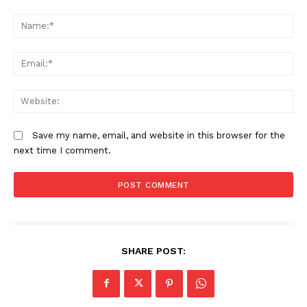
Comment:
N
Em
W
Save my name, email, and website in this browser for the
next time I comment.
SHARE POST: