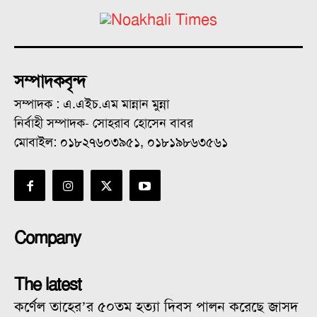
সম্পাদকবৃন্দ
সম্পাদক : এ.এইচ.এম মান্নান মুন্না
নির্বাহী সম্পাদক- সোহরাব হোসেন বাবর
মোবাইল: ০১৮২৭৬০৩৯৫১, ০১৮১৯৮৬৩৫৬১
Company
The latest
কর্ণেল তাহের’র ৫০তম হত্যা দিবস পালন করেছে জাসদ