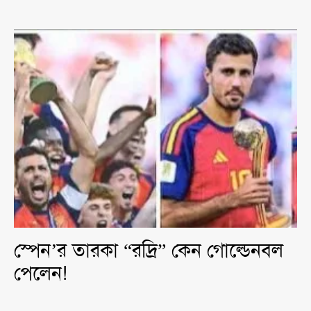
স্পেন’র তারকা “রদ্রি” কেন গোল্ডেনবল
পেলেন!