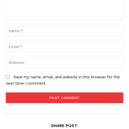
Comment:
N
Em
W
Save my name, email, and website in this browser for the
next time I comment.
SHARE POST: