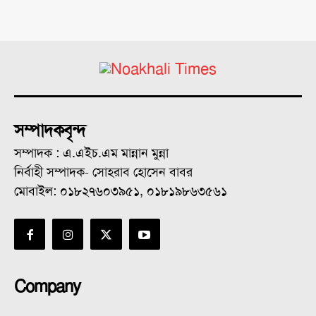
সম্পাদকবৃন্দ
সম্পাদক : এ.এইচ.এম মান্নান মুন্না
নির্বাহী সম্পাদক- সোহরাব হোসেন বাবর
মোবাইল: ০১৮২৭৬০৩৯৫১, ০১৮১৯৮৬৩৫৬১
Company