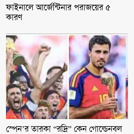
ফাইনালে আর্জেন্টিনার পরাজয়ের ৫
কারণ
স্পেন’র তারকা “রদ্রি” কেন গোল্ডেনবল